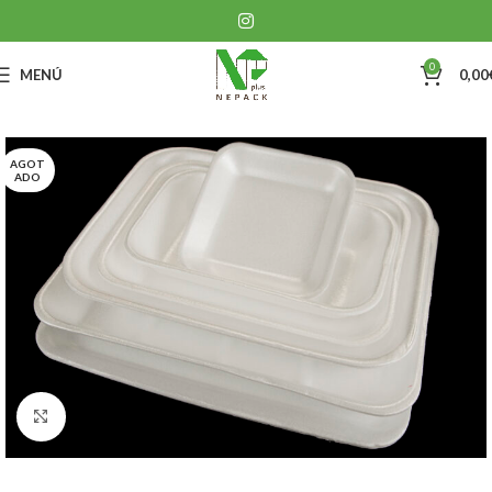
0
MENÚ
0,00
AGOT
ADO
Clic para ampliar