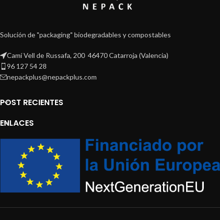
Solución de "packaging" biodegradables y compostables
Camí Vell de Russafa, 200 46470 Catarroja (Valencia)
96 127 54 28
nepackplus@nepackplus.com
POST RECIENTES
ENLACES