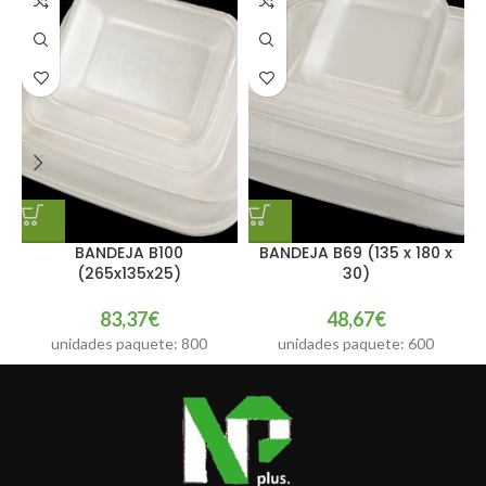
BANDEJA B100
BANDEJA B69 (135 x 180 x
(265x135x25)
30)
83,37
€
48,67
€
unidades paquete: 800
unidades paquete: 600