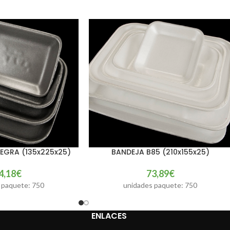
EGRA (135x225x25)
BANDEJA B85 (210x155x25)
O
AÑADIR AL CARRITO
4,18
€
73,89
€
 paquete: 750
unidades paquete: 750
ENLACES