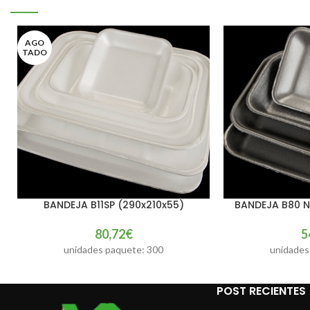
AGO
TADO
BANDEJA B11SP (290x210x55)
BANDEJA B80 N
LEER MÁS
AÑADIR AL CARRIT
80,72
€
5
unidades paquete: 300
unidades
POST RECIENTES