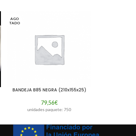
AGO
TADO
BANDEJA B85 NEGRA (210x155x25)
BANDEJA B90 N
LEER MÁS
AÑADIR AL CARRIT
79,56
€
8
unidades paquete: 750
unidades