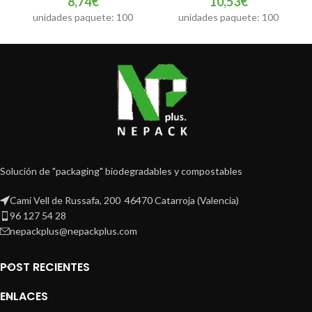
8,74
€
10,53
€
unidades paquete: 100
unidades paquete: 100
Solución de "packaging" biodegradables y compostables
Camí Vell de Russafa, 200 46470 Catarroja (Valencia)
96 127 54 28
nepackplus@nepackplus.com
POST RECIENTES
ENLACES