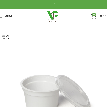
0
MENÚ
0,00
AGOT
ADO