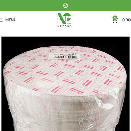
0
MENÚ
0,00