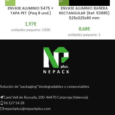
ENVASE ALUMINIO 5475 +
ENVASE ALUMINIO BAÑERA
E
TAPA PET (Paq 8 und.)
RECTANGULAR (Ref. 53885)
(
525x325x80 mm
1,97
€
8,68
€
unidades paquete: 1000
unidades paquete: 1
Solución de "packaging" biodegradables y compostables
Camí Vell de Russafa, 200 46470 Catarroja (Valencia)
96 127 54 28
nepackplus@nepackplus.com