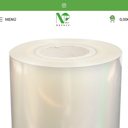
0
MENÚ
0,00