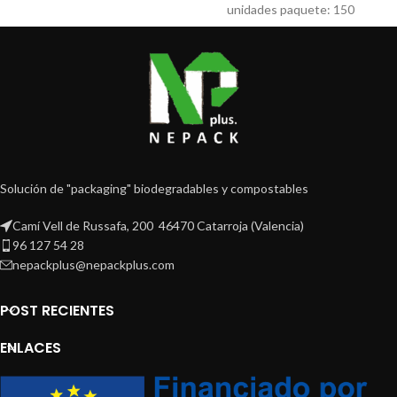
unidades paquete: 150
Solución de "packaging" biodegradables y compostables
Camí Vell de Russafa, 200 46470 Catarroja (Valencia)
96 127 54 28
nepackplus@nepackplus.com
POST RECIENTES
ENLACES