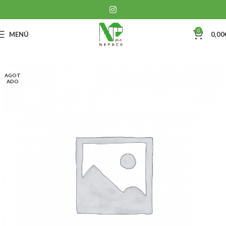
0
MENÚ
0,00
AGOT
ADO