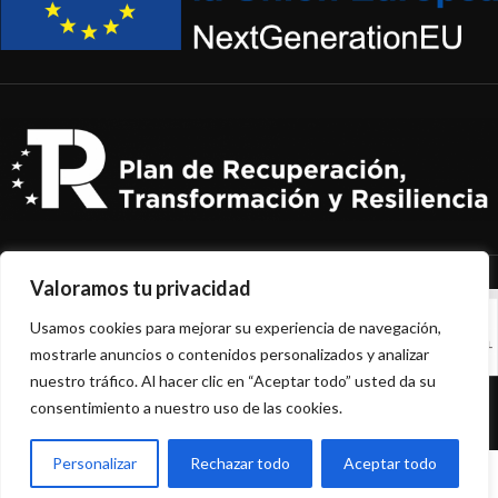
Valoramos tu privacidad
Usamos cookies para mejorar su experiencia de navegación,
mostrarle anuncios o contenidos personalizados y analizar
nuestro tráfico. Al hacer clic en “Aceptar todo” usted da su
NEPACKPLUS
2022 CREATED BY
HADBOS
.
consentimiento a nuestro uso de las cookies.
Personalizar
Rechazar todo
Aceptar todo
0
Lista de deseos
Tienda
Carrito
Mi cuenta