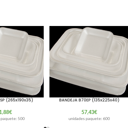
SP (265x190x35)
BANDEJA B70EP (135x225x40)
O
AÑADIR AL CARRITO
1,88
€
57,43
€
 paquete: 500
unidades paquete: 600