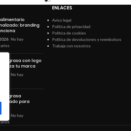
ENLACES
 alimentario
Aviso legal
nalizado: branding
Política de privacidad
unciona
Política de cookies
2026
No hay
Política de devoluciones y reembolsos
arios
Trabaja con nosotros
 antigrasa con logo
efuerza tu marca
2026
No hay
arios
 antigrasa
nalizado para
lería
2026
No hay
arios