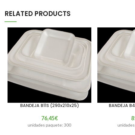
RELATED PRODUCTS
BANDEJA B11S (290x210x25)
BANDEJA B4
AÑADIR AL CARRITO
AÑADIR AL CARRIT
76,45
€
8
unidades paquete: 300
unidades