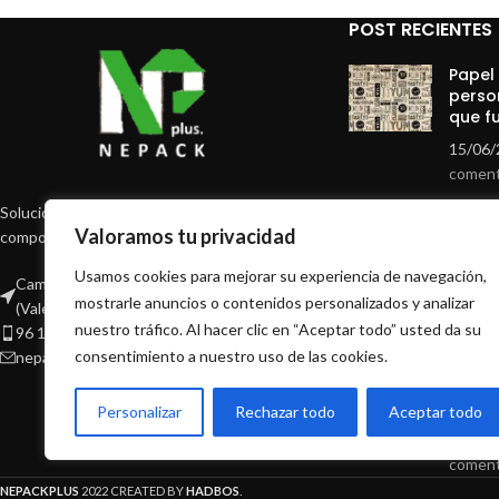
POST RECIENTES
Papel
perso
que f
15/06/
coment
Solución de "packaging" biodegradables y
Papel
Valoramos tu privacidad
compostables
que r
Usamos cookies para mejorar su experiencia de navegación,
Camí Vell de Russafa, 200 46470 Catarroja
15/06/
mostrarle anuncios o contenidos personalizados y analizar
(Valencia)
coment
nuestro tráfico. Al hacer clic en “Aceptar todo” usted da su
96 127 54 28
consentimiento a nuestro uso de las cookies.
nepackplus@nepackplus.com
Papel
perso
hoste
Personalizar
Rechazar todo
Aceptar todo
15/06/
coment
NEPACKPLUS
2022 CREATED BY
HADBOS
.