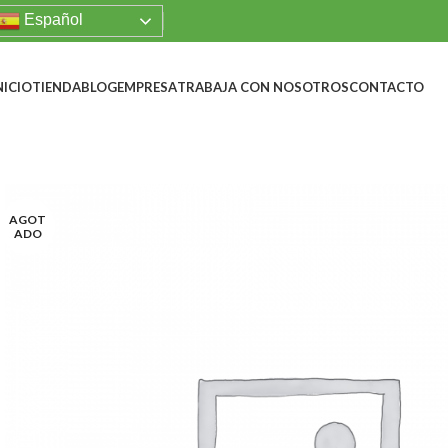
Español
NICIO
TIENDA
BLOG
EMPRESA
TRABAJA CON NOSOTROS
CONTACTO
AGOT
ADO